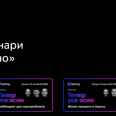
нари
но»