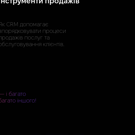
Інструменти продажів
Як CRM допомагає
впорядковувати процеси
продажів послуг та
обслуговування клієнтів.
— і багато
багато іншого!