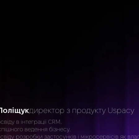
и
Поліщук
директор з продукту Uspacy
освіду в інтеграції CRM.
спішного ведення бізнесу.
свіду розробки застосунків і мікросервісів як вла