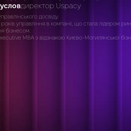
услов
директор Uspacy
управлінського досвіду.
 років управління в компанії, що стала лідером ри
ня бізнесом.
xecutive MBA з відзнакою Києво-Могилянської біз