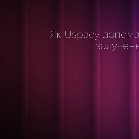
Як Uspacy допома
залученн