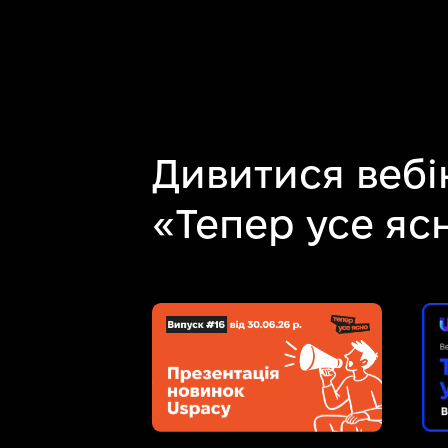
Дивитися вебі
«Тепер усе яс