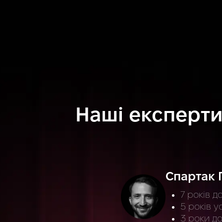
Наші експерт
Спартак 
7 років д
5 років у
3 роки до