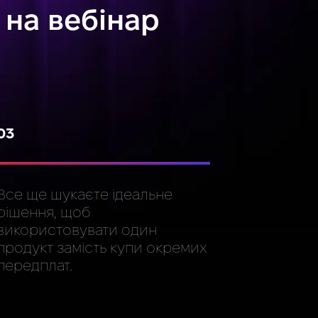
 на вебінар
03
Все ще шукаєте ідеальне
рішення, щоб
використовувати один
продукт замість купи окремих
передплат.