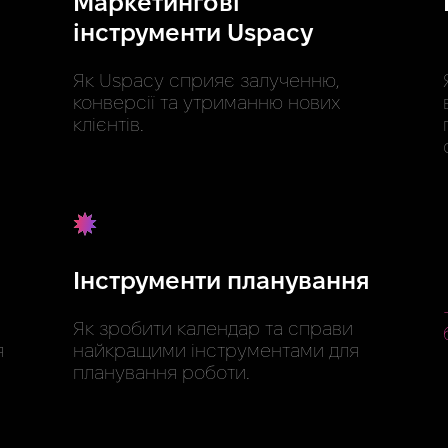
Маркетингові
інструменти Uspacy
Як Uspacy сприяє залученню,
конверсії та утриманню нових
клієнтів.
Інструменти планування
Як зробити календар та справи
я
найкращими інструментами для
планування роботи.