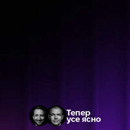
Тепер
усе ясно