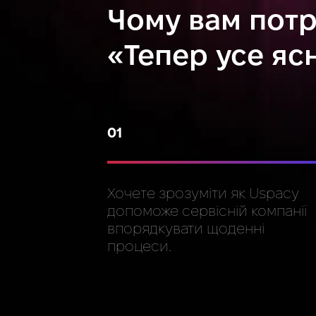
Чому вам потр
«Тепер усе яс
01
Хочете зрозуміти як Uspacy
допоможе сервісній компанії
впорядкувати щоденні
процеси.