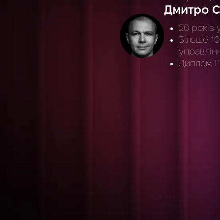
Дмитро С
20 років 
Більше 10
управлін
Диплом E