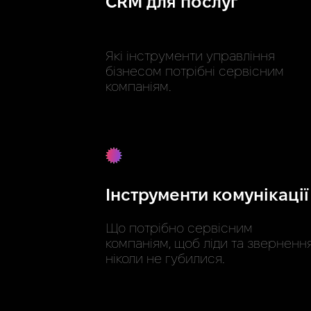
CRM для послуг
Які інструменти управління
бізнесом потрібні сервісним
компаніям.
Інструменти комунікації
Що потрібно сервісним
компаніям, щоб ліди та зверненн
ніколи не губилися.