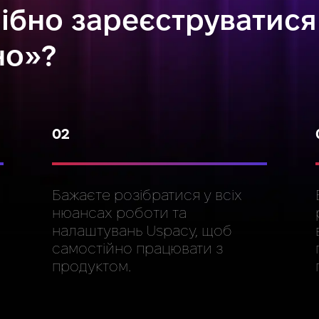
ібно зареєструватися
но»?
02
Бажаєте розібратися у всіх
нюансах роботи та
налаштувань Uspacy, щоб
самостійно працювати з
продуктом.